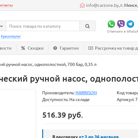
info@carzone.by
, г. Минс
нтакты
Отвечаем в WhatsAp
:
Краскопульт
вости
Скидки
Гарантии
Рассрочка на товар 
 ручной насос, однополостной, 700 бар, 0,35 л
ский ручной насос, однополостн
Производитель:
HARRISON
Код товар
Доступность: На складе
Артикул: 
516.39 руб.
В рассрочку
от 3 до 36
месяцев