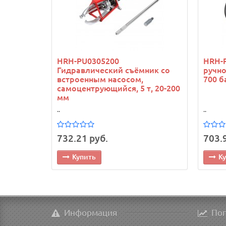
HRH-PU0305200
HRH-
Гидравлический съёмник со
ручно
встроенным насосом,
700 ба
самоцентрующийся, 5 т, 20-200
мм
..
..
732.21 руб.
703.
Купить
К
Информация
По