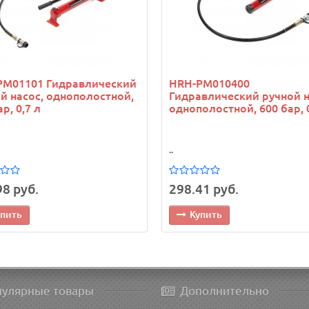
PM01101 Гидравлический
HRH-PM010400
й насос, однополостной,
Гидравлический ручной н
р, 0,7 л
однополостной, 600 бар, 
..
98 руб.
298.41 руб.
упить
Купить
пулярные товары
Дополнительно