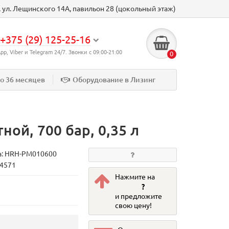
к, ул. Лещинского 14А, павильон 28 (цокольный этаж)
+375 (29) 125-25-16
p, Viber и Telegram 24/7. Звонки с 09:00-21:00
0
до 36 месяцев
Оборудование в Лизинг
ой, 700 бар, 0,35 л
а:
HRH-PM010600
74571
Нажмите на
?
и предложите
свою цену!