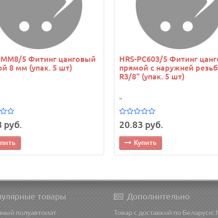
PMM8/5 Фитинг цанговый
HRS-PC603/5 Фитинг цан
й 8 мм (упак. 5 шт)
прямой с наружней резь
R3/8" (упак. 5 шт)
..
 руб.
20.83 руб.
упить
Купить
пулярные товары
Дополнительно
чный полуавтомат
Товар с доставкой по Беларуси: 