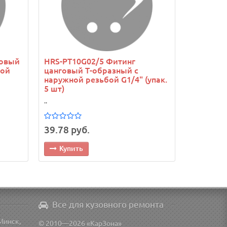
говый
HRS-PT10G02/5 Фитинг
бой
цанговый Т-образный с
наружной резьбой G1/4" (упак.
5 шт)
..
39.78 руб.
Купить
Все для кузовного ремонта
Минск,
© 2010—2026 «КарЗона»