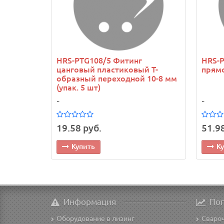
HRS-PTG108/5 Фитинг
HRS-
цанговый пластиковый T-
прямо
образный переходной 10-8 мм
(упак. 5 шт)
..
..
19.58 руб.
51.98
Купить
К
Информация
По
Оборудование в лизинг
Сваро