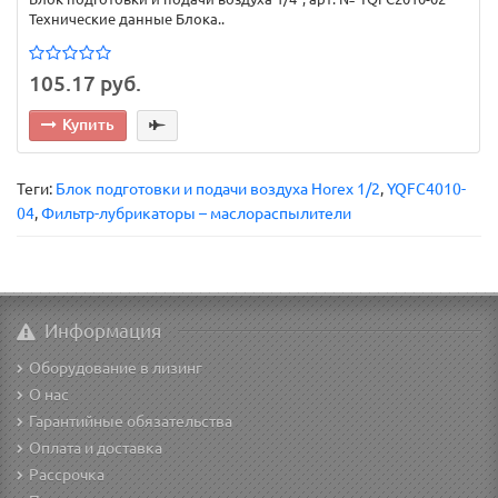
Технические данные Блока..
105.17 руб.
Купить
Теги:
Блок подготовки и подачи воздуха Horex 1/2
,
YQFC4010-
04
,
Фильтр-лубрикаторы – маслораспылители
Информация
Оборудование в лизинг
О нас
Гарантийные обязательства
Оплата и доставка
Рассрочка