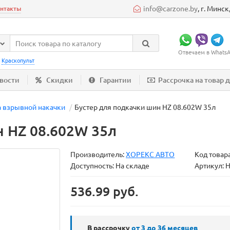
info@carzone.by
, г. Минс
нтакты
Отвечаем в WhatsAp
:
Краскопульт
вости
Скидки
Гарантии
Рассрочка на товар 
а взрывной накачки
Бустер для подкачки шин HZ 08.602W 35л
н HZ 08.602W 35л
Производитель:
ХОРЕКС АВТО
Код товар
Доступность: На складе
Артикул: 
536.99 руб.
В рассрочку
от 3 до 36
месяцев