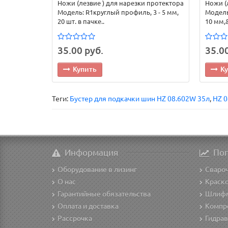
Ножи (лезвие ) для нарезки протектора
Ножи (
Модель: R1круглый профиль, 3 - 5 мм,
Модель
20 шт. в пачке..
10 мм,&
35.00 руб.
35.00
Купить
К
Теги:
Бустер для подкачки шин HZ 08.602W 35л
,
HZ 
Информация
По
Оборудование в лизинг
Сваро
О нас
Краск
Гарантийные обязательства
Шлиф
Оплата и доставка
Компр
Рассрочка
Гидрав