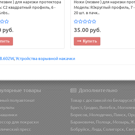
лезвие ) для нарезки протектора
Ножи (лезвие ) для нарезки про
: C2 квадратный профиль, 6 -
Модель: R3круглый профиль, 7 -
nbs..
20 шт. в пачк..
 руб.
35.00 руб.
упить
Купить
08.602W
,
Устройства взрывной накачки
пулярные товары
Дополнительно
чный полуавтомат
Товар с доставкой по Беларуси: 
опульты
Брест, Гродно, Витебск, Могилев
машинки
Борисов, Молодечно, Пинск, Ор
ессор для покраски
Барановичи, Полоцк, Мозырь, Ж
лический пресс
Бобруйск, Лида, Солигорск, Све