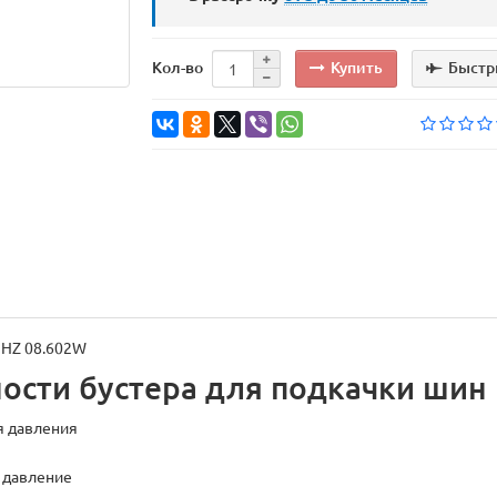
Купить
Быстр
Кол-во
№ HZ 08.602W
ости бустера для подкачки шин
я давления
 давление