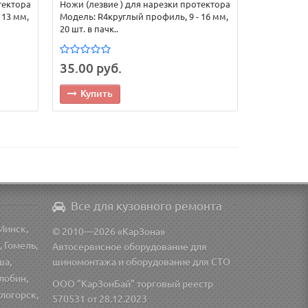
тектора
Ножи (лезвие ) для нарезки протектора
 13 мм,
Модель: R4круглый профиль, 9 - 16 мм,
20 шт. в пачк..
35.00 руб.
Купить
Все для кузовного ремонта
Минск,
© 2010—2026 «КарЗона»
, Гомель,
Автосервисное оборудование для
ша,
шиномонтажа и оборудование для СТО
лобин,
ООО "КарЗонБай" торговый реестр
тлогорск,
570531 от 28.12.2023