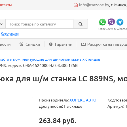
info@carzone.by
, г. Минс
нтакты
Отвечаем в WhatsAp
:
Краскопульт
вости
Скидки
Гарантии
Рассрочка на товар 
части и комплектующие для шиномонтажных стендов
NS, модель: C-8A-1524000 HZ 08.300.125B
ка для ш/м станка LC 889NS, мо
Производитель:
ХОРЕКС АВТО
Код товар
Доступность: На складе
Артикул: 
263.84 руб.