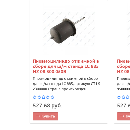
Пневмоцилиндр отжимной в
Пнев
сборе для ш/м стенда LC 885
сборе
HZ 08.300.050B
HZ 08
Пневмоцилиндр отжимной в сборе
Пневмо
для ш/м стенда LC 885, артикул: CT-LS-
для ш/м
2300000.Страна происхожден..
950000
527.68 руб.
527.
Купить
К