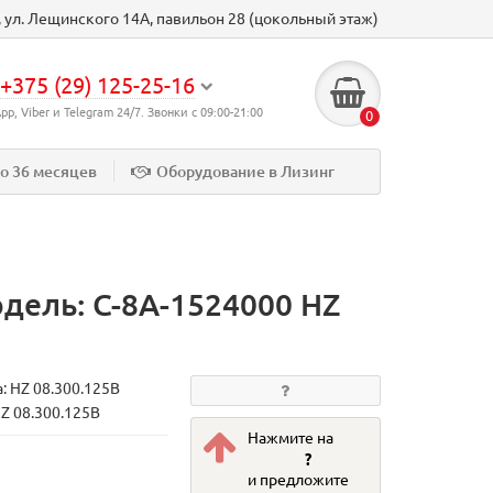
к, ул. Лещинского 14А, павильон 28 (цокольный этаж)
+375 (29) 125-25-16
p, Viber и Telegram 24/7. Звонки с 09:00-21:00
0
до 36 месяцев
Оборудование в Лизинг
дель: C-8A-1524000 HZ
а:
HZ 08.300.125B
HZ 08.300.125B
Нажмите на
?
и предложите