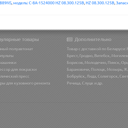
 889NS
,
модель: C-8A-1524000 HZ 08.300.125B
,
HZ 08.300.125B
,
Запас
пулярные товары
Дополнительно
чный полуавтомат
Товар с доставкой по Беларуси: 
опульты
Брест, Гродно, Витебск, Могилев
машинки
Борисов, Молодечно, Пинск, Ор
ессор для покраски
Барановичи, Полоцк, Мозырь, Ж
лический пресс
Бобруйск, Лида, Солигорск, Све
ры для кузовного ремонта
Речица, Слуцк и др.