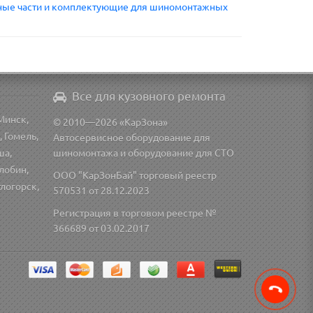
ные части и комплектующие для шиномонтажных
Все для кузовного ремонта
Минск,
© 2010—2026 «КарЗона»
, Гомель,
Автосервисное оборудование для
ша,
шиномонтажа и оборудование для СТО
лобин,
ООО "КарЗонБай" торговый реестр
тлогорск,
570531 от 28.12.2023
Регистрация в торговом реестре №
366689 от 03.02.2017