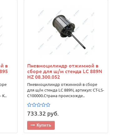
й в
Пневмоцилиндр отжимной в
895
сборе для ш/м стенда LС 889N
HZ 08.300.052
оре
Пневмоцилиндр отжимной в сборе
для ш/м стенда LС 889N, артикул: CT-LS-
 К..
C100000.Страна происхожде..
733.32 руб.
Купить