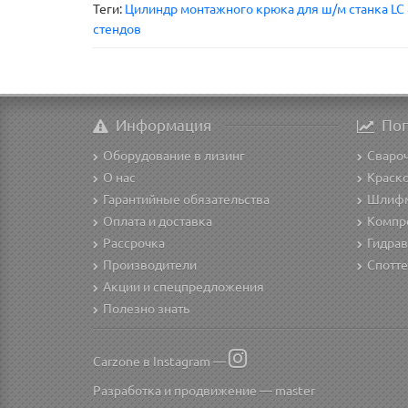
Теги:
Цилиндр монтажного крюка для ш/м станка LC
стендов
Информация
По
Оборудование в лизинг
Сваро
О нас
Краск
Гарантийные обязательства
Шлиф
Оплата и доставка
Компр
Рассрочка
Гидрав
Производители
Спотте
Акции и спецпредложения
Полезно знать
Carzone в Instagram —
Разработка и продвижение —
master