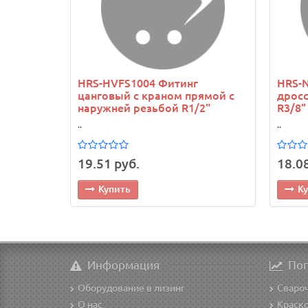
HRS-HVFS1004 Фитинг
HRS-N
цанговый с краном прямой с
дросс
наружней резьбой R1/2"
R3/8"
..
..
19.51 руб.
18.08
Купить
К
Информация
По
Оборудование в лизинг
Сваро
О нас
Краск