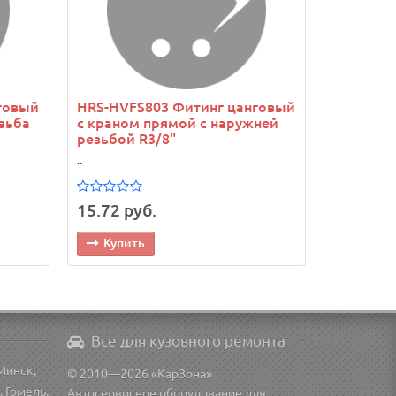
говый
HRS-HVFS803 Фитинг цанговый
зьба
с краном прямой с наружней
резьбой R3/8"
..
15.72 руб.
Купить
Все для кузовного ремонта
Минск,
© 2010—2026 «КарЗона»
, Гомель,
Автосервисное оборудование для