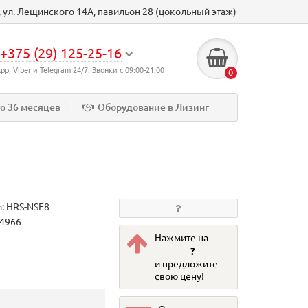
к, ул. Лещинского 14А, павильон 28 (цокольный этаж)
+375 (29) 125-25-16
p, Viber и Telegram 24/7. Звонки с 09:00-21:00
0
до 36 месяцев
Оборудование в Лизинг
а:
HRS-NSF8
74966
Нажмите на
?
и предложите
свою цену!