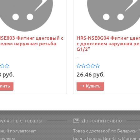
SE803 Фитинг цанговый с
HRS-NSE8G04 Фитинг цан
елем наружная резьба
с дросселем наружная ре
G1/2"
..
 руб.
26.46 руб.
упить
Купить
пулярные товары
Дополнительно
чный полуавтомат
Товар с доставкой по Беларуси: 
опульты
Брест, Гродно, Витебск, Могилев