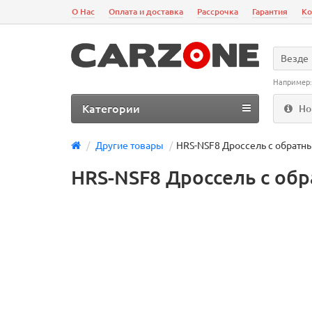
О Нас
Оплата и доставка
Рассрочка
Гарантия
Ко
Везде
Например
Категории
Но
Другие товары
HRS-NSF8 Дроссель с обратн
HRS-NSF8 Дроссель с об