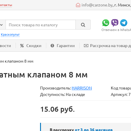
info@carzone.by
, г. Минс
нтакты
Отвечаем в WhatsAp
:
Краскопульт
вости
Скидки
Гарантии
Рассрочка на товар 
ым клапаном 8 мм
ратным клапаном 8 мм
Производитель:
HARRISON
Код товар
Доступность: На складе
Артикул: 
15.06 руб.
В рассрочку
от 3 до 36
месяцев