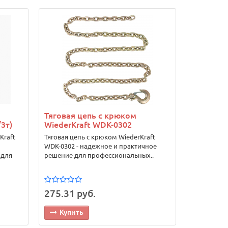
Тяговая цепь с крюком
3т)
WiederKraft WDK-0302
Kraft
Тяговая цепь с крюком WiederKraft
WDK-0302 - надежное и практичное
 для
решение для профессиональных..
275.31 руб.
Купить