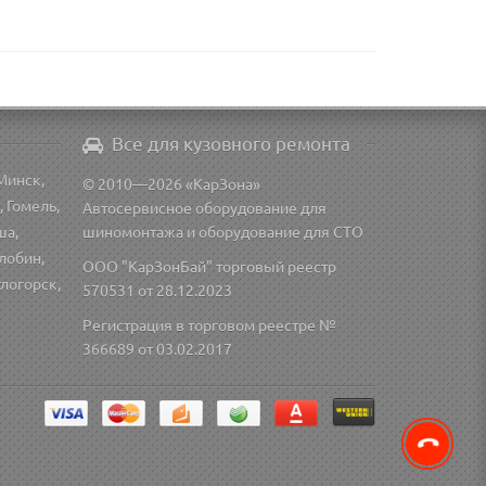
Все для кузовного ремонта
Минск,
© 2010—2026 «КарЗона»
, Гомель,
Автосервисное оборудование для
ша,
шиномонтажа и оборудование для СТО
лобин,
ООО "КарЗонБай" торговый реестр
тлогорск,
570531 от 28.12.2023
Регистрация в торговом реестре №
366689 от 03.02.2017