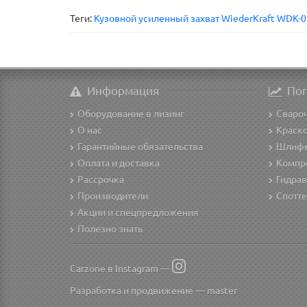
Теги:
Кузовной усиленный захват WiederKraft WDK-0
Информация
По
Оборудование в лизинг
Сваро
О нас
Краск
Гарантийные обязательства
Шлиф
Оплата и доставка
Компр
Рассрочка
Гидрав
Производители
Спотте
Акции и спецпредложения
Полезно знать
Carzone в Instagram —
Разработка и продвижение —
master