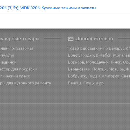
206 (3
,
5т)
,
WDK-0206
,
Кузовные зажимы и захваты
пулярные товары
Дополнительно
чный полуавтомат
Товар с доставкой по Беларуси: 
опульты
Брест, Гродно, Витебск, Могилев
машинки
Борисов, Молодечно, Пинск, Ор
ессор для покраски
Барановичи, Полоцк, Мозырь, Ж
лический пресс
Бобруйск, Лида, Солигорск, Све
ры для кузовного ремонта
Речица, Слуцк и др.