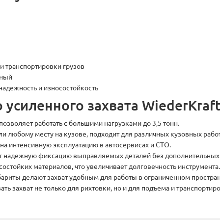
и транспортировки грузов
зный
адежность и износостойкость
усиленного захвата WiederKraft
озволяет работать с большими нагрузками до 3,5 тонн.
ли любому месту на кузове, подходит для различных кузовных работ
на интенсивную эксплуатацию в автосервисах и СТО.
т надежную фиксацию выправляемых деталей без дополнительных 
остойких материалов, что увеличивает долговечность инструмента.
бариты делают захват удобным для работы в ограниченном простран
ь захват не только для рихтовки, но и для подъема и транспортиро