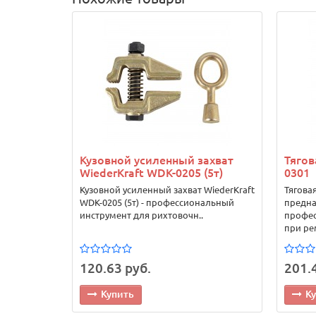
Кузовной усиленный захват
Тягов
WiederKraft WDK-0205 (5т)
0301
Кузовной усиленный захват WiederKraft
Тягова
WDK-0205 (5т) - профессиональный
предна
инструмент для рихтовочн..
профес
при ре
120.63 руб.
201.
Купить
К