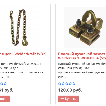
ая цепь WeiderKraft WDK-
Плоский кузовной захват
WeiderKraft WDK-0204 (5т/
я цепь WeiderKraft WDK-0301
Плоский кузовной захват Weider
значена для
WDK-0204 (5т/3т) - это
сионального использования
профессиональный инструмент
монтн..
рихт..
41 руб.
120.63 руб.
упить
Купить