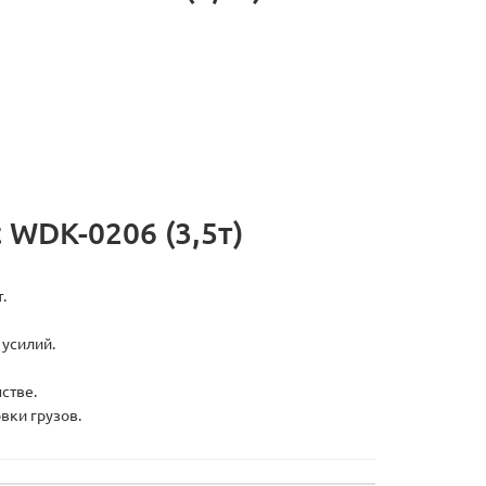
 WDK-0206 (3,5т)
.
усилий.
стве.
вки грузов.