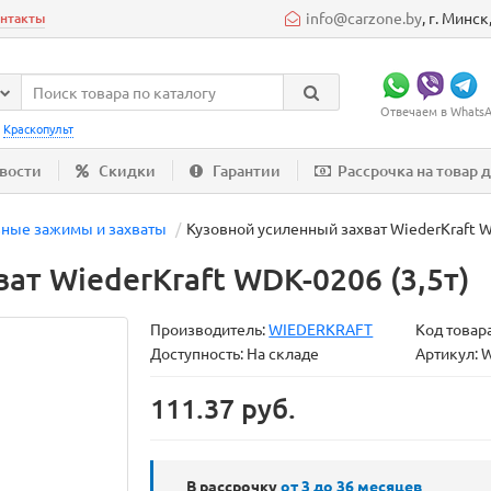
info@carzone.by
, г. Минс
нтакты
Отвечаем в WhatsAp
:
Краскопульт
вости
Скидки
Гарантии
Рассрочка на товар 
вные зажимы и захваты
Кузовной усиленный захват WiederKraft W
ат WiederKraft WDK-0206 (3,5т)
Производитель:
WIEDERKRAFT
Код товар
Доступность: На складе
Артикул: 
111.37 руб.
В рассрочку
от 3 до 36
месяцев