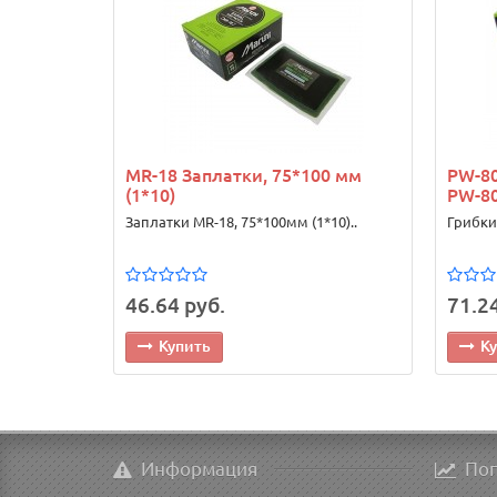
MR-18 Заплатки, 75*100 мм
PW-8
(1*10)
PW-80
Заплатки MR-18, 75*100мм (1*10)..
Грибки
46.64 руб.
71.24
Купить
К
Информация
По