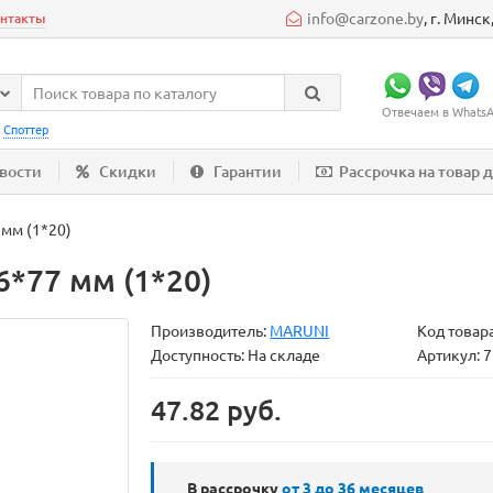
info@carzone.by
, г. Минс
нтакты
Отвечаем в WhatsAp
:
Споттер
вости
Скидки
Гарантии
Рассрочка на товар 
 мм (1*20)
6*77 мм (1*20)
Производитель:
MARUNI
Код товар
Доступность: На складе
Артикул: 
47.82 руб.
В рассрочку
от 3 до 36
месяцев